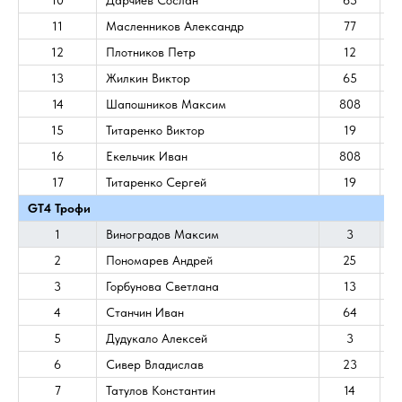
10
Дарчиев Сослан
65
11
Масленников Александр
77
12
Плотников Петр
12
13
Жилкин Виктор
65
14
Шапошников Максим
808
15
Титаренко Виктор
19
16
Екельчик Иван
808
17
Титаренко Сергей
19
GT4 Трофи
1
Виноградов Максим
3
2
Пономарев Андрей
25
3
Горбунова Светлана
13
4
Станчин Иван
64
5
Дудукало Алексей
3
6
Сивер Владислав
23
7
Татулов Константин
14