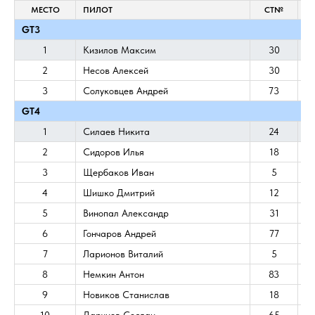
МЕСТО
ПИЛОТ
СТ№
GT3
1
Кизилов Максим
30
2
Несов Алексей
30
3
Солуковцев Андрей
73
GT4
1
Силаев Никита
24
2
Сидоров Илья
18
3
Щербаков Иван
5
4
Шишко Дмитрий
12
5
Винопал Александр
31
6
Гончаров Андрей
77
7
Ларионов Виталий
5
8
Немкин Антон
83
9
Новиков Станислав
18