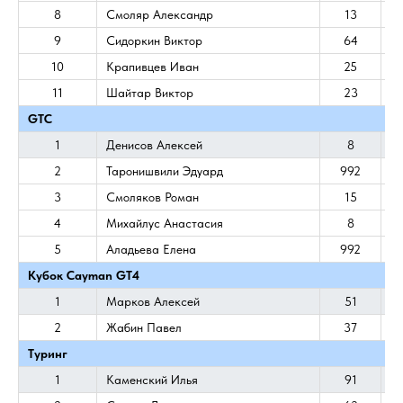
8
Смоляр Александр
13
9
Сидоркин Виктор
64
10
Крапивцев Иван
25
11
Шайтар Виктор
23
GTC
1
Денисов Алексей
8
2
Таронишвили Эдуард
992
3
Смоляков Роман
15
4
Михайлус Анастасия
8
5
Аладьева Елена
992
Кубок Cayman GT4
1
Марков Алексей
51
2
Жабин Павел
37
Туринг
1
Каменский Илья
91